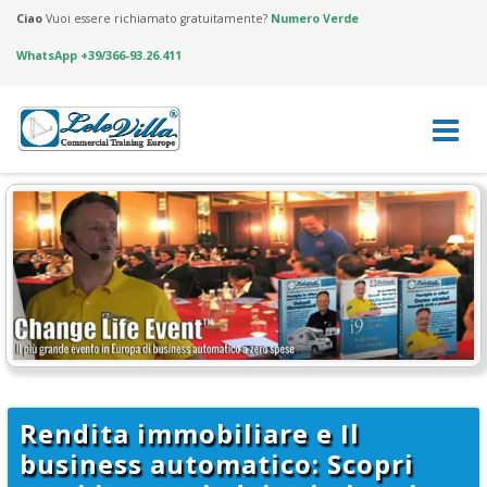
Ciao
Vuoi essere richiamato gratuitamente?
Numero Verde
WhatsApp +39/366-93.26.411
Skip
to
content
Rendita immobiliare e Il
business automatico: Scopri