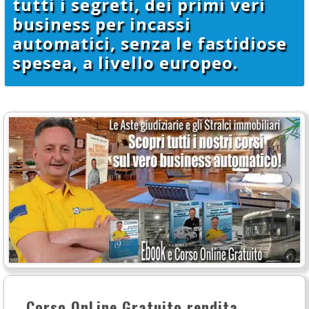
tutti i segreti, dei primi veri
business per incassi
automatici, senza le fastidiose
spesea, a livello europeo.
Corso OnLine Gratuito rendita