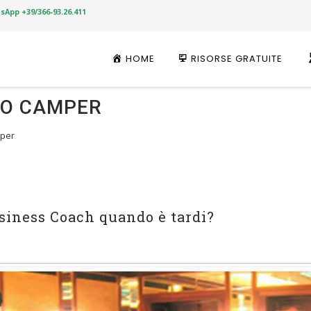
App +39/366-93.26.411
Skip
to
HOME
RISORSE GRATUITE
content
IO CAMPER
mper
siness Coach quando è tardi?