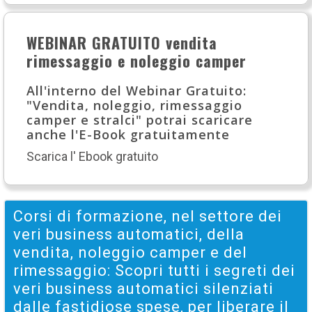
WEBINAR GRATUITO vendita
rimessaggio e noleggio camper
All'interno del Webinar Gratuito:
"Vendita, noleggio, rimessaggio
camper e stralci" potrai scaricare
anche l'E-Book gratuitamente
Scarica l' Ebook gratuito
Corsi di formazione, nel settore dei
veri business automatici, della
vendita, noleggio camper e del
rimessaggio: Scopri tutti i segreti dei
veri business automatici silenziati
dalle fastidiose spese, per liberare il