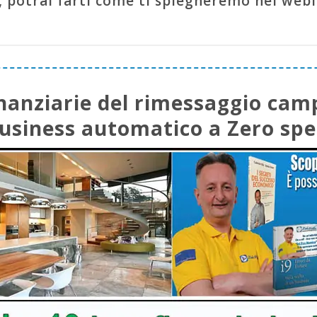
 potrai farti come ti spiegheremo nel webin
finanziarie del rimessaggio cam
usiness automatico a Zero spes