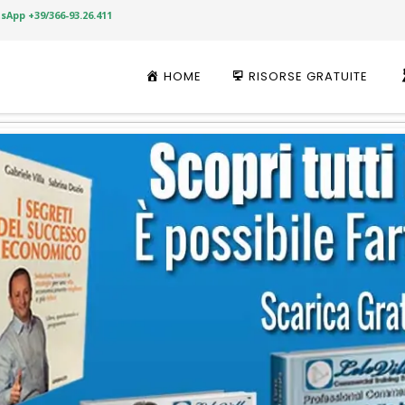
App +39/366-93.26.411
Skip
to
HOME
RISORSE GRATUITE
content